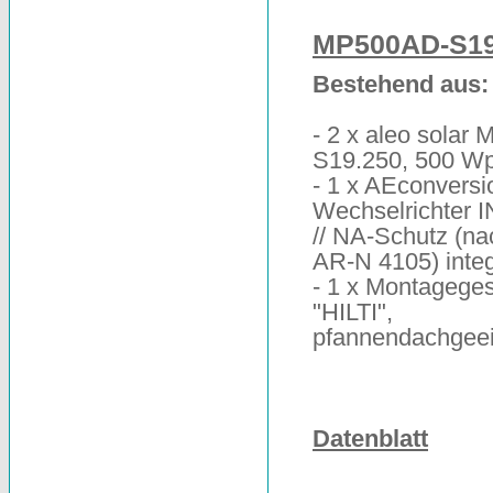
MP500AD-S19
Bestehend aus:
- 2 x aleo solar 
S19.250, 500 W
- 1 x AEconversi
Wechselrichter 
// NA-Schutz (n
AR-N 4105) integ
- 1 x Montageges
"HILTI",
pfannendachgee
Datenblatt