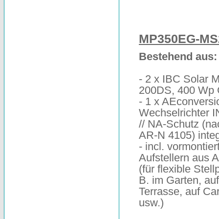
MP350EG-MS
Bestehend aus:
- 2 x IBC Solar 
200DS, 400 Wp
- 1 x AEconversi
Wechselrichter 
// NA-Schutz (n
AR-N 4105) integ
- incl. vormontier
Aufstellern aus 
(für flexible Stell
B. im Garten, auf
Terrasse, auf Ca
usw.)