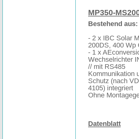
MP350-MS20
Bestehend aus:
- 2 x IBC Solar 
200DS, 400 Wp
- 1 x AEconversi
Wechselrichter 
// mit RS485
Kommunikation 
Schutz (nach V
4105) integriert
Ohne Montageges
Datenblatt