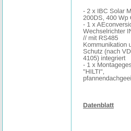
- 2 x IBC Solar 
200DS, 400 Wp
- 1 x AEconversi
Wechselrichter 
// mit RS485
Kommunikation 
Schutz (nach V
4105) integriert
- 1 x Montageges
"HILTI",
pfannendachgee
Datenblatt