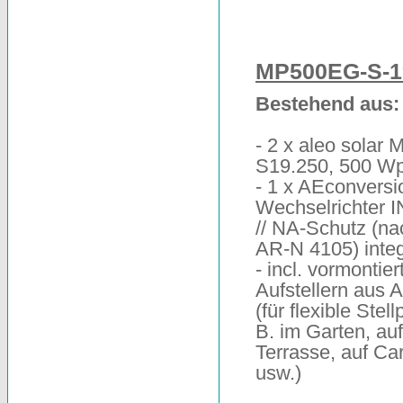
MP500EG-S-1
Bestehend aus:
- 2 x aleo solar 
S19.250, 500 W
- 1 x AEconversi
Wechselrichter 
// NA-Schutz (n
AR-N 4105) integ
- incl. vormontier
Aufstellern aus 
(für flexible Stell
B. im Garten, auf
Terrasse, auf Ca
usw.)