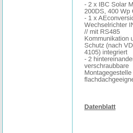
- 2 x IBC Solar 
200DS, 400 Wp
- 1 x AEconversi
Wechselrichter 
// mit RS485
Kommunikation 
Schutz (nach V
4105) integriert
- 2 hintereinande
verschraubbare
Montagegestelle 
flachdachgeeign
Datenblatt