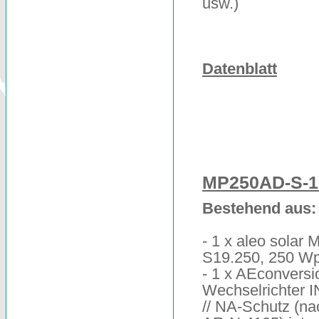
usw.)
Datenblatt
MP250AD-S-1
Bestehend aus:
- 1 x aleo solar 
S19.250, 250 W
- 1 x AEconversi
Wechselrichter 
// NA-Schutz (n