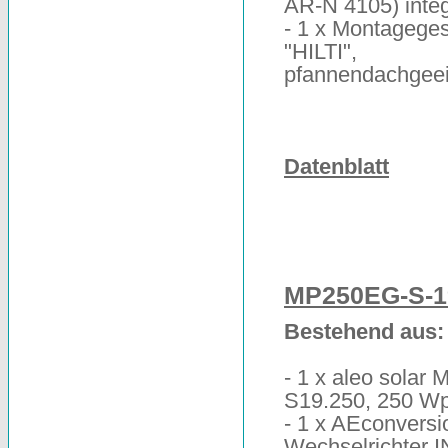
AR-N 4105) integ
- 1 x Montageges
"HILTI",
pfannendachgee
Datenblatt
MP250EG-S-1
Bestehend aus:
- 1 x aleo solar 
S19.250, 250 W
- 1 x AEconversi
Wechselrichter 