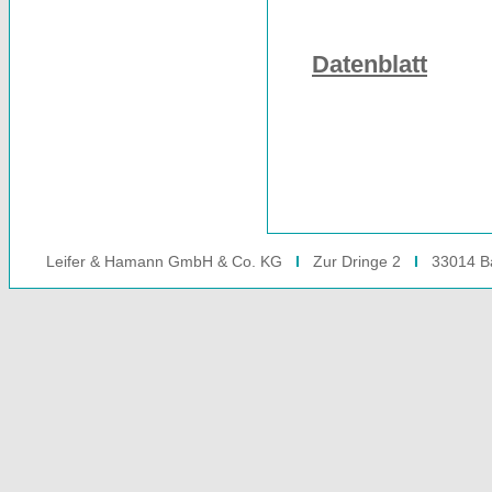
Datenblatt
8
Leifer & Hamann GmbH & Co. KG
I
Zur Dringe 2
I
33014 Ba