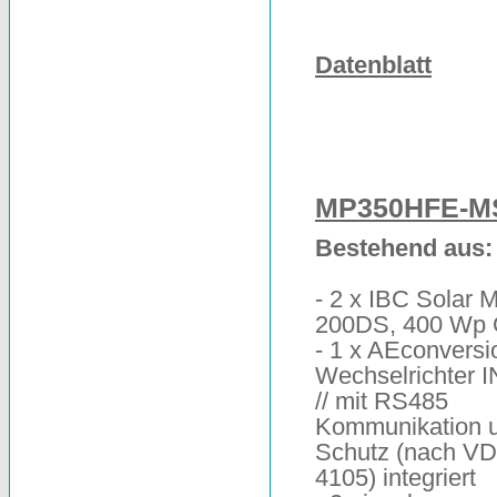
Datenblatt
1.
MP350HFE-M
Bestehend aus:
- 2 x IBC Solar 
200DS, 400 Wp
- 1 x AEconversi
Wechselrichter 
// mit RS485
Kommunikation 
Schutz (nach V
4105) integriert