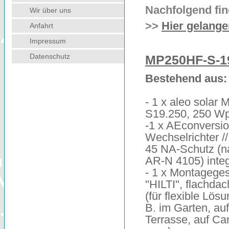
Nachfolgend fin
Wir über uns
>>
Hier gelang
Anfahrt
Impressum
Datenschutz
MP250HF-S-1
Bestehend aus:
- 1 x aleo solar 
S19.250, 250 W
-1 x AEconversi
Wechselrichter /
45 NA-Schutz (
AR-N 4105) integ
- 1 x Montageges
"HILTI", flachda
(für flexible Lösu
B. im Garten, auf
Terrasse, auf Ca