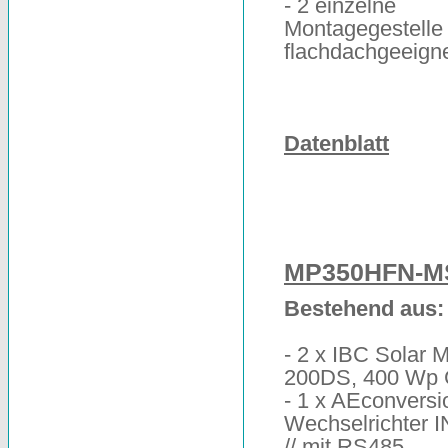
- 2 einzelne
Montagegestelle 
flachdachgeeign
Datenblatt
MP350HFN-M
Bestehend aus:
- 2 x IBC Solar 
200DS, 400 Wp
- 1 x AEconversi
Wechselrichter 
// mit RS485