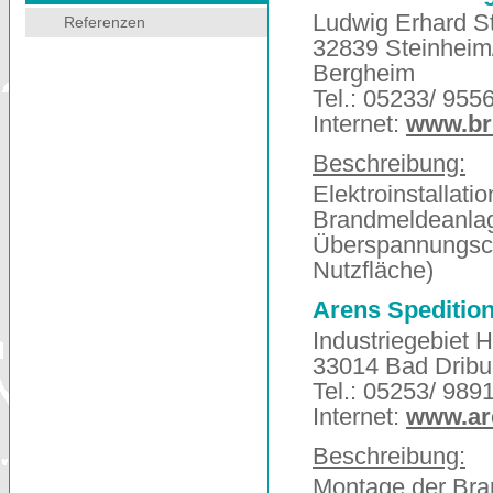
Ludwig Erhard St
Referenzen
32839 Steinheim/
Bergheim
Tel.: 05233/ 955
Internet:
www.br
Beschreibung:
Elektroinstallat
Brandmeldeanla
Überspannungsch
Nutzfläche)
Arens Speditio
Industriegebiet H
33014 Bad Dribu
Tel.: 05253/ 989
Internet:
www.are
Beschreibung:
Montage der Bra